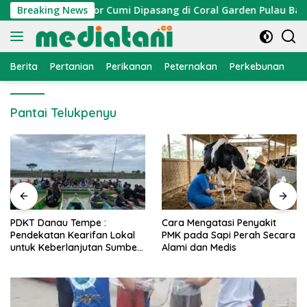
Langsung
elayan, Atraktor Cumi Dipasang di Coral Garden Pulau Barran
Breaking News
ke
konten
Berita
Pertanian
Perikanan
Peternakan
Perkebunan
L
Pantai Telukpenyu
PDKT Danau Tempe :
Cara Mengatasi Penyakit
Pendekatan Kearifan Lokal
PMK pada Sapi Perah Secara
untuk Keberlanjutan Sumber
Alami dan Medis
Daya Ikan