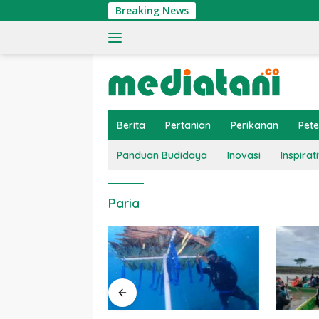
Langsung
Breaking News
ke
konten
Berita
Pertanian
Perikanan
Pet
Panduan Budidaya
Inovasi
Inspirati
Paria