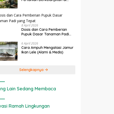
rapan IoT dalam
Ekonomi Sumber Daya Lahan:
P
Lahan Sempit
nian Modern di Indonesia
Cara Menghitung Valuasi
I
Ekologis Lahan Pertanian
a
8 April 2026
Dosis dan Cara Pemberian
Pupuk Dasar Tanaman Padi
yang Tepat
6 April 2026
Cara Ampuh Mengatasi Jamur
Ikan Lele (Alami & Medis)
Selengkapnya
ng Lain Sedang Membaca
vasi Ramah Lingkungan