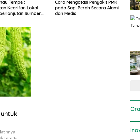
gatasi Penyakit PMK
Dosis dan Cara Pemupukan
Pene
i Perah Secara Alami
Tanaman Padi pada Fase
Perta
is
Vegetatif Aktif yang Tepat
Ora
 untuk
Ino
latinnya
 dataran…