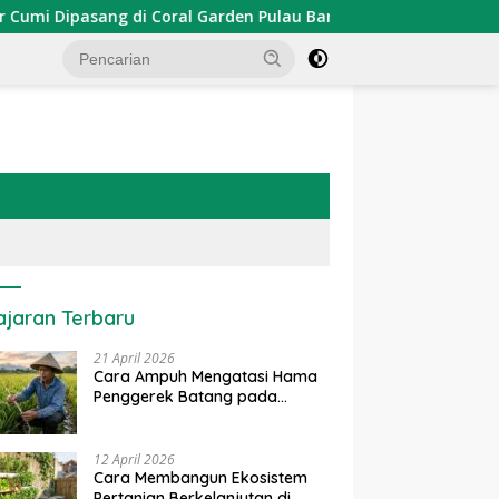
Dipasang di Coral Garden Pulau Barrang Caddi
PDKT Da
ajaran Terbaru
21 April 2026
Cara Ampuh Mengatasi Hama
Penggerek Batang pada
Tanaman Padi Secara Alami
dan Kimia
12 April 2026
Cara Membangun Ekosistem
Pertanian Berkelanjutan di