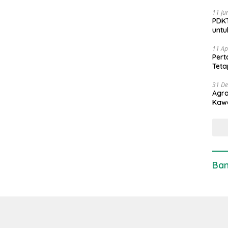
11 Ju
PDKT
untu
11 Ap
Pert
Teta
31 D
Agro
Kaw
Ban