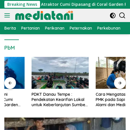
Langsung
onomi Nelayan, Atraktor Cumi Dipasang di Coral Garden Pulau
Breaking News
ke
konten
Berita
Pertanian
Perikanan
Peternakan
Perkebunan
L
PbM
PDKT Danau Tempe :
Cara Mengatasi Penyakit
Pendekatan Kearifan Lokal
PMK pada Sapi Perah Secara
untuk Keberlanjutan Sumber
Alami dan Medis
Daya Ikan