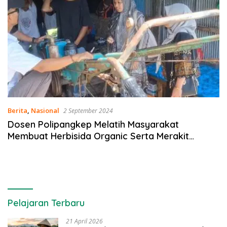
Berita
,
Nasional
2 September 2024
Dosen Polipangkep Melatih Masyarakat
Membuat Herbisida Organic Serta Merakit
Teknologi Traktor Remote Control di Desa
Bontolempangan, Maros
Pelajaran Terbaru
21 April 2026