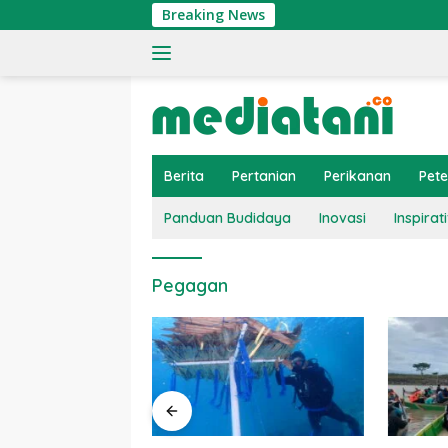
Langsung
Breaking News
ke
konten
Berita
Pertanian
Perikanan
Pet
Panduan Budidaya
Inovasi
Inspirati
Pegagan