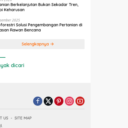
anian Berkelanjutan Bukan Sekadar Tren,
pi Keharusan
esember 2025
forestri Solusi Pengembangan Pertanian di
asan Rawan Bencana
Selengkapnya
yak dicari
T US
SITE MAP
d.