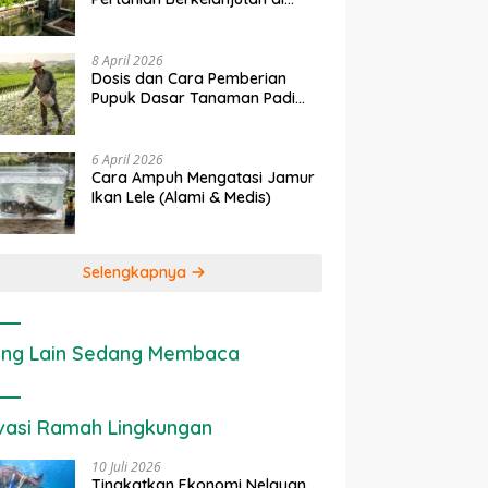
rapan IoT dalam
Ekonomi Sumber Daya Lahan:
P
Lahan Sempit
nian Modern di Indonesia
Cara Menghitung Valuasi
I
Ekologis Lahan Pertanian
a
8 April 2026
Dosis dan Cara Pemberian
Pupuk Dasar Tanaman Padi
yang Tepat
6 April 2026
Cara Ampuh Mengatasi Jamur
Ikan Lele (Alami & Medis)
Selengkapnya
ng Lain Sedang Membaca
vasi Ramah Lingkungan
10 Juli 2026
Tingkatkan Ekonomi Nelayan,