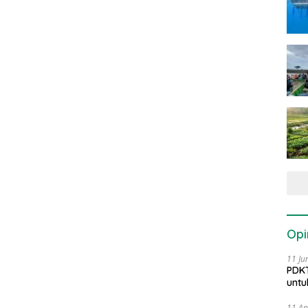
Opi
11 Ju
PDKT
untu
11 Ap