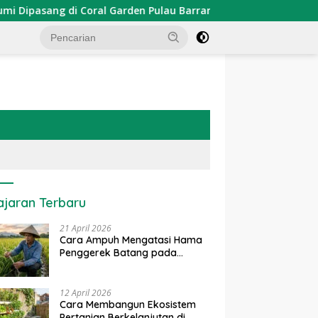
asang di Coral Garden Pulau Barrang Caddi
PDKT Danau
ajaran Terbaru
21 April 2026
Cara Ampuh Mengatasi Hama
Penggerek Batang pada
Tanaman Padi Secara Alami
dan Kimia
12 April 2026
Cara Membangun Ekosistem
Pertanian Berkelanjutan di