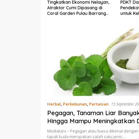
Ekonomi Nelayan,
PDKT Danau Tempe :
Cara Men
mi Dipasang di
Pendekatan Kearifan Lokal
pada Sap
n Pulau Barrang
untuk Keberlanjutan Sumber
dan Med
Daya Ikan
Herbal
,
Perkebunan
,
Pertanian
15 September 2
Pegagan, Tanaman Liar Banya
Hingga Mampu Meningkatkan D
Mediatani – Pegagan atau biasa dikenal denga
tapak kuda merupakan salah satu jenis…