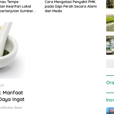
gatasi Penyakit PMK
Dosis dan Cara Pemupukan
Pene
i Perah Secara Alami
Tanaman Padi pada Fase
Perta
is
Vegetatif Aktif yang Tepat
Ora
023
k Manfaat
aya Ingat
Ino
n sebutan daun