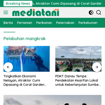
Langsung
Ekonomi Nelayan, Atraktor Cumi Dipasang di Coral Garden Pula
Breaking News
ke
konten
Berita
Pertanian
Perikanan
Peternakan
Perkebunan
L
Pelabuhan mangkrak
PDKT Danau Tempe :
Cara Mengatasi Penyakit
Pendekatan Kearifan Lokal
PMK pada Sapi Perah Secara
untuk Keberlanjutan Sumber
Alami dan Medis
Daya Ikan