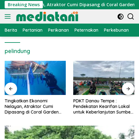
Langsung
Ekonomi Nelayan, Atraktor Cumi Dipasang di Coral Garden Pula
Breaking News
ke
konten
Berita
Pertanian
Perikanan
Peternakan
Perkebunan
L
pelindung
PDKT Danau Tempe :
Cara Mengatasi Penyakit
Pendekatan Kearifan Lokal
PMK pada Sapi Perah Secara
untuk Keberlanjutan Sumber
Alami dan Medis
Daya Ikan