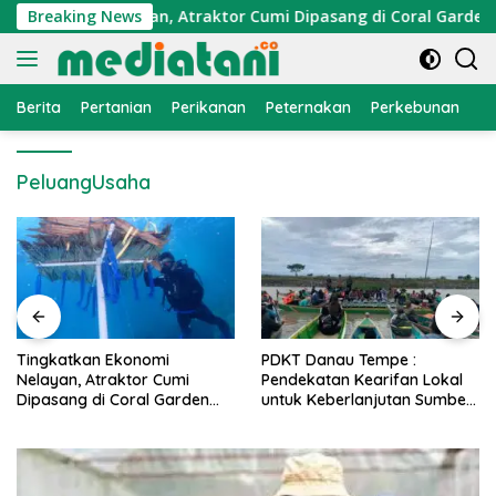
Langsung
 Ekonomi Nelayan, Atraktor Cumi Dipasang di Coral Garden Pul
Breaking News
ke
konten
Berita
Pertanian
Perikanan
Peternakan
Perkebunan
L
PeluangUsaha
PDKT Danau Tempe :
Cara Mengatasi Penyakit
Pendekatan Kearifan Lokal
PMK pada Sapi Perah Sec
n
untuk Keberlanjutan Sumber
Alami dan Medis
Daya Ikan