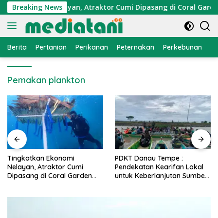
Langsung
an Ekonomi Nelayan, Atraktor Cumi Dipasang di Coral Garden P
Breaking News
ke
konten
Berita
Pertanian
Perikanan
Peternakan
Perkebunan
L
Pemakan plankton
ingkatkan Ekonomi
PDKT Danau Tempe :
Ca
elayan, Atraktor Cumi
Pendekatan Kearifan Lokal
PM
ipasang di Coral Garden
untuk Keberlanjutan Sumber
Al
ulau Barrang Caddi
Daya Ikan