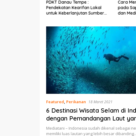
Ekonomi Nelayan,
PDKT Danau Tempe :
Cara Men
mi Dipasang di
Pendekatan Kearifan Lokal
pada Sap
n Pulau Barrang
untuk Keberlanjutan Sumber
dan Med
Daya Ikan
Featured
,
Perikanan
18 Maret 2021
6 Destinasi Wisata Selam di In
dengan Pemandangan Laut ya
Maksimal
Mediatani – Indonesia sudah dikenal sebagai n
memiliki luas lautan yang lebih besar dibanding