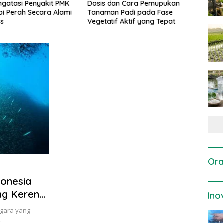
gatasi Penyakit PMK
Dosis dan Cara Pemupukan
Pene
i Perah Secara Alami
Tanaman Padi pada Fase
Perta
is
Vegetatif Aktif yang Tepat
Ora
donesia
ng Keren
Ino
egara yang
…