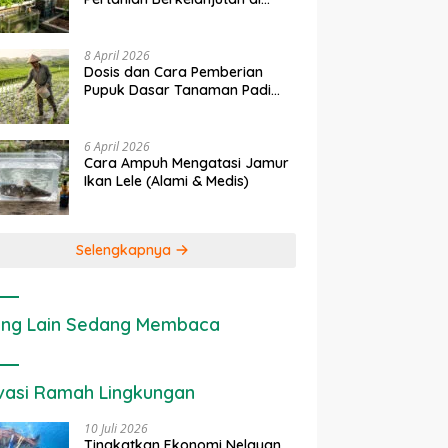
rapan IoT dalam
Ekonomi Sumber Daya Lahan:
P
Lahan Sempit
nian Modern di Indonesia
Cara Menghitung Valuasi
I
Ekologis Lahan Pertanian
a
8 April 2026
Dosis dan Cara Pemberian
Pupuk Dasar Tanaman Padi
yang Tepat
6 April 2026
Cara Ampuh Mengatasi Jamur
Ikan Lele (Alami & Medis)
Selengkapnya
ng Lain Sedang Membaca
vasi Ramah Lingkungan
10 Juli 2026
Tingkatkan Ekonomi Nelayan,