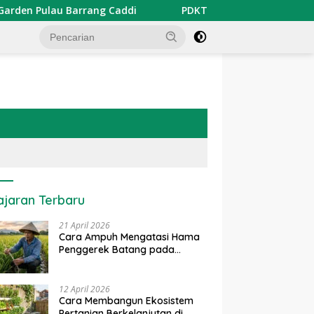
 Pulau Barrang Caddi
PDKT Danau Tempe : Pendekatan 
ajaran Terbaru
21 April 2026
Cara Ampuh Mengatasi Hama
Penggerek Batang pada
Tanaman Padi Secara Alami
dan Kimia
12 April 2026
Cara Membangun Ekosistem
Pertanian Berkelanjutan di