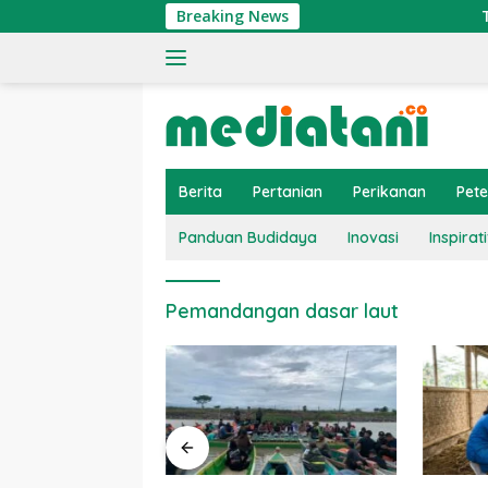
Langsung
Breaking News
Tingkat
ke
konten
Berita
Pertanian
Perikanan
Pet
Panduan Budidaya
Inovasi
Inspirati
Pemandangan dasar laut