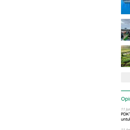
Opi
11 Ju
PDKT
untu
11 Ap