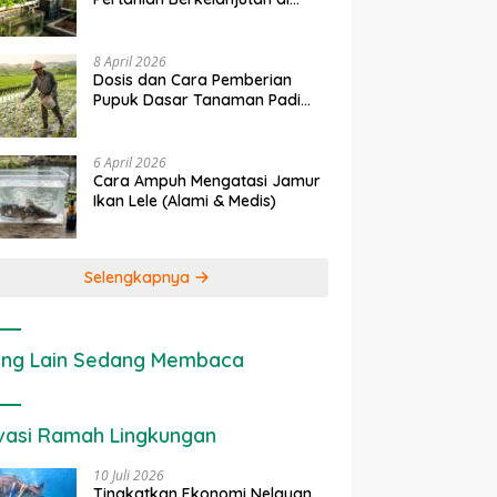
rapan IoT dalam
Ekonomi Sumber Daya Lahan:
P
Lahan Sempit
nian Modern di Indonesia
Cara Menghitung Valuasi
I
Ekologis Lahan Pertanian
a
8 April 2026
Dosis dan Cara Pemberian
Pupuk Dasar Tanaman Padi
yang Tepat
6 April 2026
Cara Ampuh Mengatasi Jamur
Ikan Lele (Alami & Medis)
Selengkapnya
ng Lain Sedang Membaca
vasi Ramah Lingkungan
10 Juli 2026
Tingkatkan Ekonomi Nelayan,