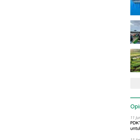
Opi
11 Ju
PDKT
untu
11 Ap