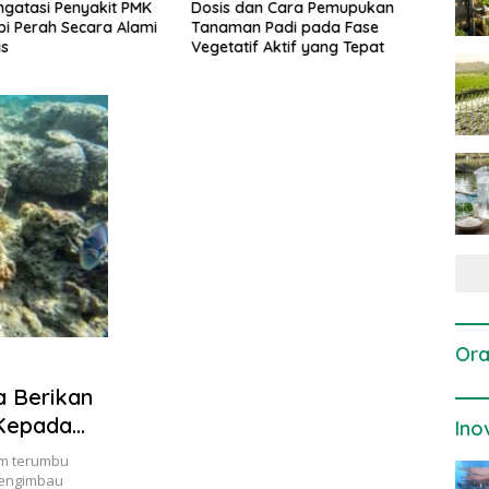
gatasi Penyakit PMK
Dosis dan Cara Pemupukan
Pene
i Perah Secara Alami
Tanaman Padi pada Fase
Perta
is
Vegetatif Aktif yang Tepat
Ora
a Berikan
Kepada
Ino
em terumbu
mengimbau