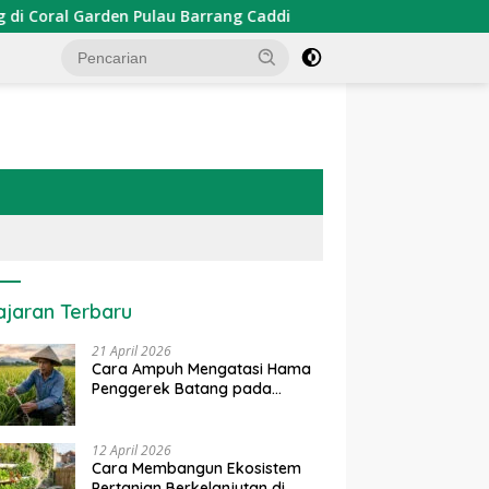
al Garden Pulau Barrang Caddi
PDKT Danau Tempe : Pe
ajaran Terbaru
21 April 2026
Cara Ampuh Mengatasi Hama
Penggerek Batang pada
Tanaman Padi Secara Alami
dan Kimia
12 April 2026
Cara Membangun Ekosistem
Pertanian Berkelanjutan di