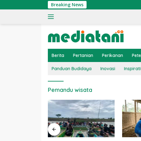
Langsung
Breaking News
ke
konten
Berita
Pertanian
Perikanan
Pet
Panduan Budidaya
Inovasi
Inspirati
Pemandu wisata