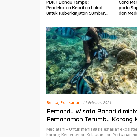
Ekonomi Nelayan,
PDKT Danau Tempe :
Cara Men
mi Dipasang di
Pendekatan Kearifan Lokal
pada Sap
n Pulau Barrang
untuk Keberlanjutan Sumber
dan Med
Daya Ikan
Berita
,
Perikanan
11 Februari 2021
Pemandu Wisata Bahari dimint
Pemahaman Terumbu Karang 
Penyelam
Mediatani – Untuk menjaga kelestarian ekosist
karang, Kementerian Kelautan dan Perikanan 