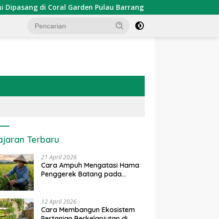
ang di Coral Garden Pulau Barrang Caddi
PDKT Danau T
ajaran Terbaru
21 April 2026
Cara Ampuh Mengatasi Hama
Penggerek Batang pada
Tanaman Padi Secara Alami
dan Kimia
12 April 2026
Cara Membangun Ekosistem
Pertanian Berkelanjutan di