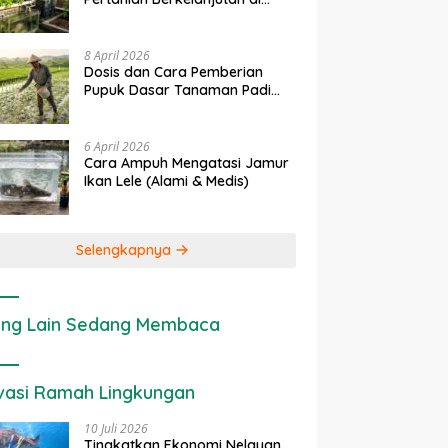
rapan IoT dalam
Ekonomi Sumber Daya Lahan:
P
Lahan Sempit
nian Modern di Indonesia
Cara Menghitung Valuasi
I
Ekologis Lahan Pertanian
a
8 April 2026
Dosis dan Cara Pemberian
Pupuk Dasar Tanaman Padi
yang Tepat
6 April 2026
Cara Ampuh Mengatasi Jamur
Ikan Lele (Alami & Medis)
Selengkapnya
ng Lain Sedang Membaca
vasi Ramah Lingkungan
10 Juli 2026
Tingkatkan Ekonomi Nelayan,