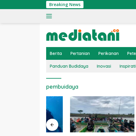
Langsung
Breaking News
ke
konten
Berita
Pertanian
Perikanan
Pet
Panduan Budidaya
Inovasi
Inspirati
pembuidaya