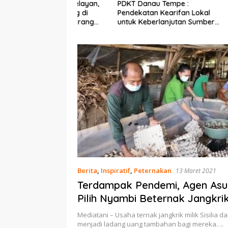
Ekonomi Nelayan,
PDKT Danau Tempe :
Cara Men
mi Dipasang di
Pendekatan Kearifan Lokal
pada Sap
n Pulau Barrang
untuk Keberlanjutan Sumber
dan Med
Daya Ikan
Berita
,
Inspiratif
,
Peternakan
13 Maret 2021
Terdampak Pendemi, Agen Asura
Pilih Nyambi Beternak Jangkri
Mediatani – Usaha ternak jangkrik milik Sisilia 
menjadi ladang uang tambahan bagi mereka….