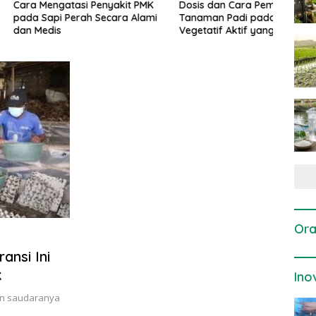
gatasi Penyakit PMK
Dosis dan Cara Pemupukan
Pene
i Perah Secara Alami
Tanaman Padi pada Fase
Perta
is
Vegetatif Aktif yang Tepat
Ora
nsi Ini
k
Ino
dan saudaranya