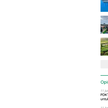
Opi
11 Ju
PDKT
untu
11 Ap