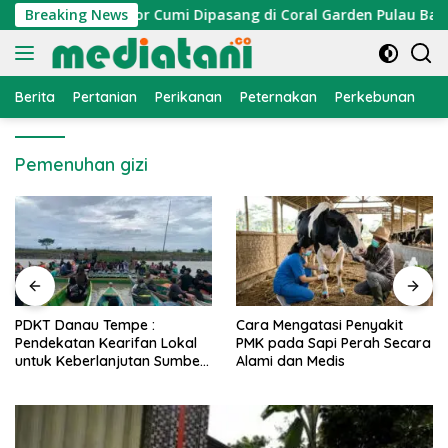
Langsung
elayan, Atraktor Cumi Dipasang di Coral Garden Pulau Barran
Breaking News
ke
konten
Berita
Pertanian
Perikanan
Peternakan
Perkebunan
L
Pemenuhan gizi
PDKT Danau Tempe :
Cara Mengatasi Penyakit
Pendekatan Kearifan Lokal
PMK pada Sapi Perah Secara
untuk Keberlanjutan Sumber
Alami dan Medis
Daya Ikan