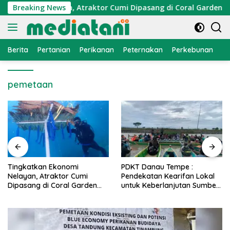
Langsung
konomi Nelayan, Atraktor Cumi Dipasang di Coral Garden Pula
Breaking News
ke
konten
Berita
Pertanian
Perikanan
Peternakan
Perkebunan
L
pemetaan
PDKT Danau Tempe :
Cara Mengatasi Penyakit
Pendekatan Kearifan Lokal
PMK pada Sapi Perah Secara
untuk Keberlanjutan Sumber
Alami dan Medis
Daya Ikan