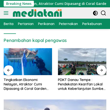
Langsung
Ekonomi Nelayan, Atraktor Cumi Dipasang di Coral Garden Pul
Breaking News
ke
konten
Berita
Pertanian
Perikanan
Peternakan
Perkebunan
L
Penambahan kapal pengawas
PDKT Danau Tempe :
Cara Mengatasi Penyakit
Pendekatan Kearifan Lokal
PMK pada Sapi Perah Secara
untuk Keberlanjutan Sumber
Alami dan Medis
Daya Ikan