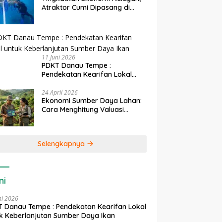
Atraktor Cumi Dipasang di
Coral Garden Pulau Barrang
Caddi
11 Juni 2026
PDKT Danau Tempe :
Pendekatan Kearifan Lokal
untuk Keberlanjutan Sumber
Daya Ikan
24 April 2026
Ekonomi Sumber Daya Lahan:
Cara Menghitung Valuasi
Ekologis Lahan Pertanian
Selengkapnya
ni
ni 2026
 Danau Tempe : Pendekatan Kearifan Lokal
k Keberlanjutan Sumber Daya Ikan