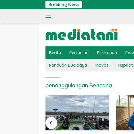
Langsung
Breaking News
ke
konten
Berita
Pertanian
Perikanan
Pet
Panduan Budidaya
Inovasi
Inspirati
penanggulangan Bencana