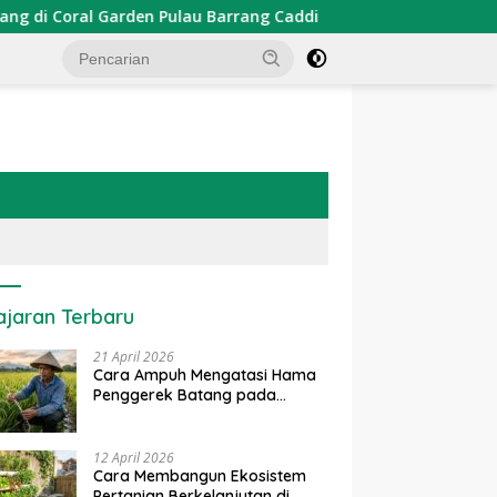
 Coral Garden Pulau Barrang Caddi
PDKT Danau Tempe :
ajaran Terbaru
21 April 2026
Cara Ampuh Mengatasi Hama
Penggerek Batang pada
Tanaman Padi Secara Alami
dan Kimia
12 April 2026
Cara Membangun Ekosistem
Pertanian Berkelanjutan di