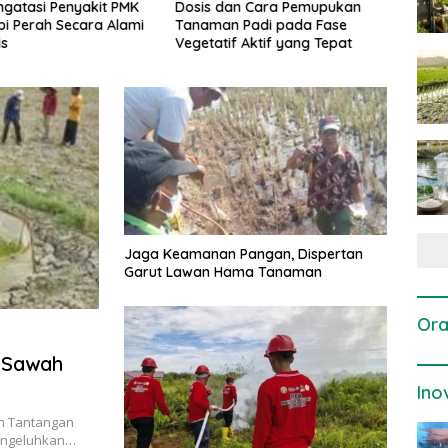
gatasi Penyakit PMK
Dosis dan Cara Pemupukan
Pene
i Perah Secara Alami
Tanaman Padi pada Fase
Perta
is
Vegetatif Aktif yang Tepat
Jaga Keamanan Pangan, Dispertan
Garut Lawan Hama Tanaman
Ora
t Sawah
Ino
n Tantangan
mengeluhkan…