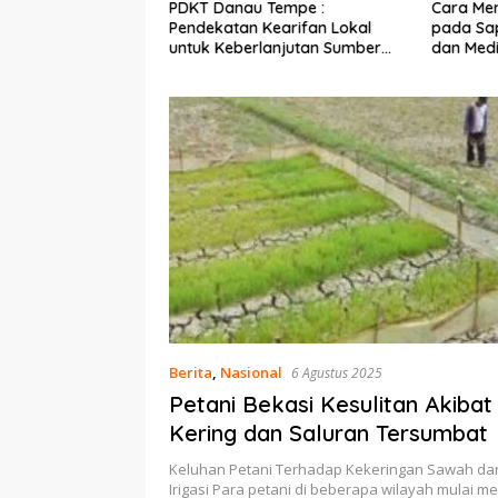
Ekonomi Nelayan,
PDKT Danau Tempe :
Cara Men
mi Dipasang di
Pendekatan Kearifan Lokal
pada Sap
n Pulau Barrang
untuk Keberlanjutan Sumber
dan Med
Daya Ikan
Berita
,
Nasional
6 Agustus 2025
Petani Bekasi Kesulitan Akiba
Kering dan Saluran Tersumbat
Keluhan Petani Terhadap Kekeringan Sawah da
Irigasi Para petani di beberapa wilayah mulai 