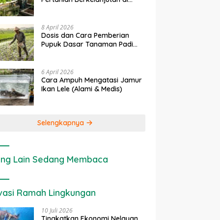
rapan IoT dalam
Ekonomi Sumber Daya Lahan:
P
Lahan Sempit
nian Modern di Indonesia
Cara Menghitung Valuasi
I
Ekologis Lahan Pertanian
a
8 April 2026
Dosis dan Cara Pemberian
Pupuk Dasar Tanaman Padi
yang Tepat
6 April 2026
Cara Ampuh Mengatasi Jamur
Ikan Lele (Alami & Medis)
Selengkapnya
ng Lain Sedang Membaca
vasi Ramah Lingkungan
10 Juli 2026
Tingkatkan Ekonomi Nelayan,