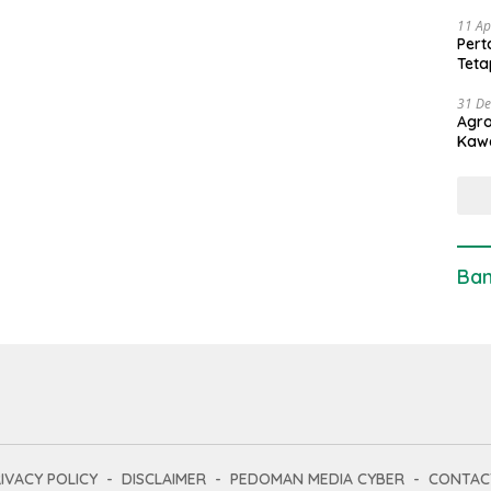
11 Ap
Pert
Teta
31 D
Agro
Kaw
Ban
IVACY POLICY
DISCLAIMER
PEDOMAN MEDIA CYBER
CONTAC