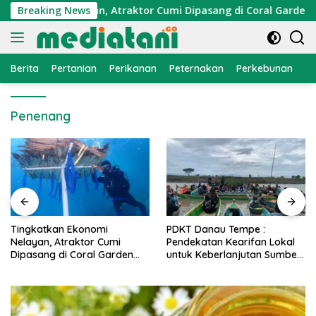
Langsung
Ekonomi Nelayan, Atraktor Cumi Dipasang di Coral Garden Pul
Breaking News
ke
konten
Berita
Pertanian
Perikanan
Peternakan
Perkebunan
L
Penenang
PDKT Danau Tempe :
Cara Mengatasi Penyakit
Pendekatan Kearifan Lokal
PMK pada Sapi Perah Se
en
untuk Keberlanjutan Sumber
Alami dan Medis
Daya Ikan