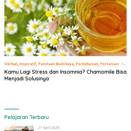
Herbal
,
Inspiratif
,
Panduan Budidaya
,
Perkebunan
,
Pertanian
18
September 2023
Kamu Lagi Stress dan Insomnia? Chamomile Bisa
Menjadi Solusinya
Pelajaran Terbaru
21 April 2026