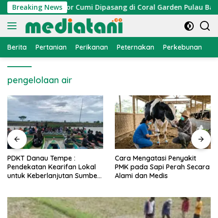
Langsung
elayan, Atraktor Cumi Dipasang di Coral Garden Pulau Barran
Breaking News
ke
konten
Berita
Pertanian
Perikanan
Peternakan
Perkebunan
L
pengelolaan air
PDKT Danau Tempe :
Cara Mengatasi Penyakit
Pendekatan Kearifan Lokal
PMK pada Sapi Perah Secara
untuk Keberlanjutan Sumber
Alami dan Medis
Daya Ikan