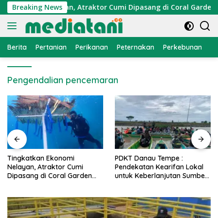
Langsung
 Ekonomi Nelayan, Atraktor Cumi Dipasang di Coral Garden Pul
Breaking News
ke
konten
Berita
Pertanian
Perikanan
Peternakan
Perkebunan
L
Pengendalian pencemaran
PDKT Danau Tempe :
Cara Mengatasi Penyakit
Pendekatan Kearifan Lokal
PMK pada Sapi Perah Se
en
untuk Keberlanjutan Sumber
Alami dan Medis
Daya Ikan