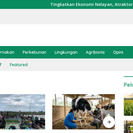
Tingkatkan Ekonomi Nelayan, Atraktor Cumi D
ernakan
Perkebunan
Lingkungan
Agribisnis
Opini
f
Featured
Pel