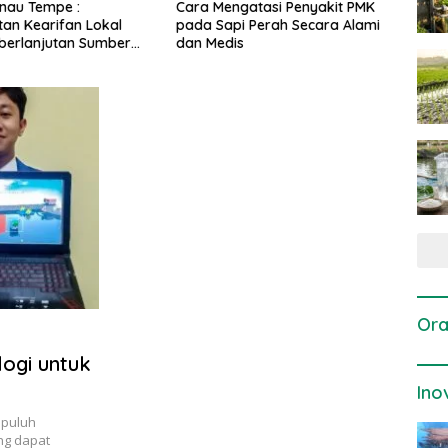
gatasi Penyakit PMK
Dosis dan Cara Pemupukan
Pene
i Perah Secara Alami
Tanaman Padi pada Fase
Perta
is
Vegetatif Aktif yang Tepat
Ora
ogi untuk
Ino
epuluh
ng dapat