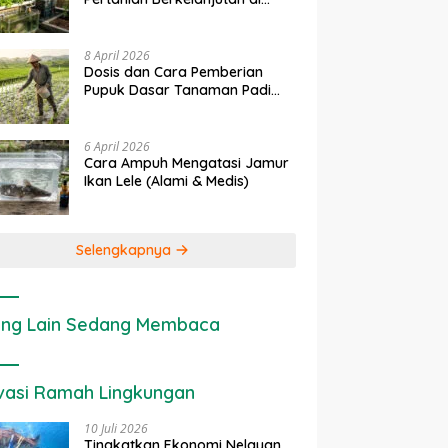
rapan IoT dalam
Ekonomi Sumber Daya Lahan:
P
Lahan Sempit
nian Modern di Indonesia
Cara Menghitung Valuasi
I
Ekologis Lahan Pertanian
a
8 April 2026
Dosis dan Cara Pemberian
Pupuk Dasar Tanaman Padi
yang Tepat
6 April 2026
Cara Ampuh Mengatasi Jamur
Ikan Lele (Alami & Medis)
Selengkapnya
ng Lain Sedang Membaca
vasi Ramah Lingkungan
10 Juli 2026
Tingkatkan Ekonomi Nelayan,