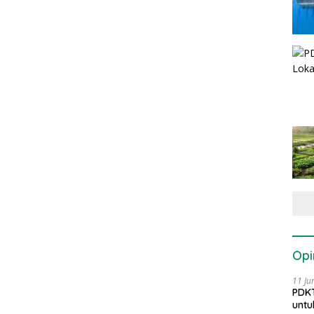
Opi
11 Ju
PDKT
untu