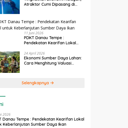
Atraktor Cumi Dipasang di
Coral Garden Pulau Barrang
Caddi
11 Juni 2026
PDKT Danau Tempe :
Pendekatan Kearifan Lokal
untuk Keberlanjutan Sumber
Daya Ikan
24 April 2026
Ekonomi Sumber Daya Lahan:
Cara Menghitung Valuasi
Ekologis Lahan Pertanian
Selengkapnya
ni
ni 2026
 Danau Tempe : Pendekatan Kearifan Lokal
k Keberlanjutan Sumber Daya Ikan