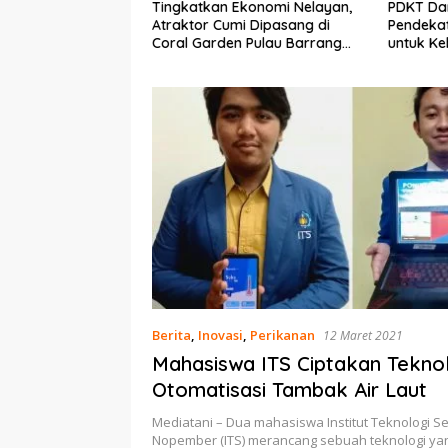
Ekonomi Nelayan,
PDKT Danau Tempe :
Cara Men
mi Dipasang di
Pendekatan Kearifan Lokal
pada Sap
n Pulau Barrang
untuk Keberlanjutan Sumber
dan Med
Daya Ikan
Berita
,
Inovasi
,
Perikanan
12 Maret 2021
Mahasiswa ITS Ciptakan Teknol
Otomatisasi Tambak Air Laut
Mediatani – Dua mahasiswa Institut Teknologi S
Nopember (ITS) merancang sebuah teknologi ya