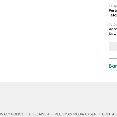
11 Ap
Pert
Teta
31 D
Agro
Kaw
Ban
IVACY POLICY
DISCLAIMER
PEDOMAN MEDIA CYBER
CONTAC