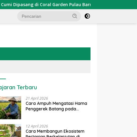
ipasang di Coral Garden Pulau Barrang Caddi
PDKT Dan
ajaran Terbaru
21 April 2026
Cara Ampuh Mengatasi Hama
Penggerek Batang pada
Tanaman Padi Secara Alami
dan Kimia
12 April 2026
Cara Membangun Ekosistem
Pertanian Berkelanjutan di