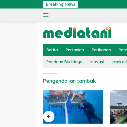
Langsung
Breaking News
ke
konten
Berita
Pertanian
Perikanan
Pet
Panduan Budidaya
Inovasi
Inspirati
Pengendalian tambak