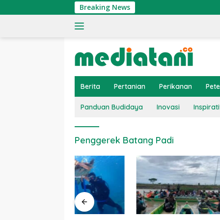
Langsung
Breaking News
ke
konten
Berita
Pertanian
Perikanan
Pet
Panduan Budidaya
Inovasi
Inspirati
Penggerek Batang Padi