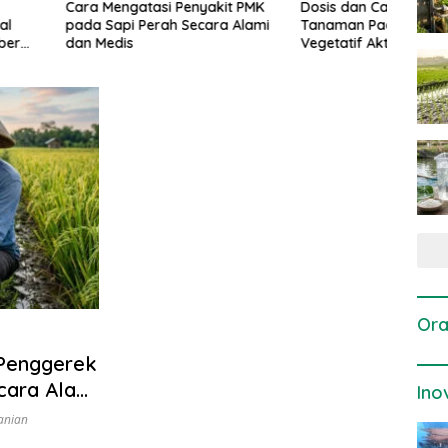
gatasi Penyakit PMK
Dosis dan Cara Pemupukan
Pene
i Perah Secara Alami
Tanaman Padi pada Fase
Perta
is
Vegetatif Aktif yang Tepat
Ora
Penggerek
cara Alami
Ino
anian