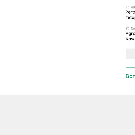
11 Ap
Pert
Teta
31 D
Agro
Kaw
Ban