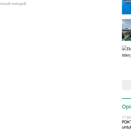
 masih menjadi
Opi
11 Ju
PDKT
untu