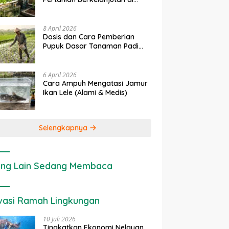
rapan IoT dalam
Ekonomi Sumber Daya Lahan:
P
Lahan Sempit
nian Modern di Indonesia
Cara Menghitung Valuasi
I
Ekologis Lahan Pertanian
a
8 April 2026
Dosis dan Cara Pemberian
Pupuk Dasar Tanaman Padi
yang Tepat
6 April 2026
Cara Ampuh Mengatasi Jamur
Ikan Lele (Alami & Medis)
Selengkapnya
ng Lain Sedang Membaca
vasi Ramah Lingkungan
10 Juli 2026
Tingkatkan Ekonomi Nelayan,