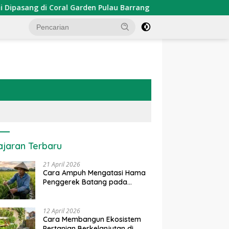
sang di Coral Garden Pulau Barrang Caddi
PDKT Danau 
ajaran Terbaru
21 April 2026
Cara Ampuh Mengatasi Hama
Penggerek Batang pada
Tanaman Padi Secara Alami
dan Kimia
12 April 2026
Cara Membangun Ekosistem
Pertanian Berkelanjutan di