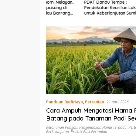
Ekonomi Nelayan,
PDKT Danau Tempe :
Cara Men
mi Dipasang di
Pendekatan Kearifan Lokal
pada Sap
n Pulau Barrang
untuk Keberlanjutan Sumber
dan Med
Daya Ikan
Panduan Budidaya
,
Pertanian
21 April 2026
Cara Ampuh Mengatasi Hama 
Batang pada Tanaman Padi Se
dan Kimia
Ketahanan Pangan
,
Pengendalian Hama Terpadu
,
Pert
Berkelanjutan
,
Praktik Baik Pertanian