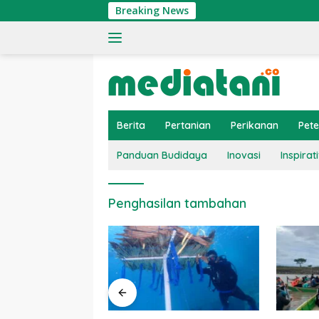
Langsung
Breaking News
ke
konten
Berita
Pertanian
Perikanan
Pet
Panduan Budidaya
Inovasi
Inspirati
Penghasilan tambahan