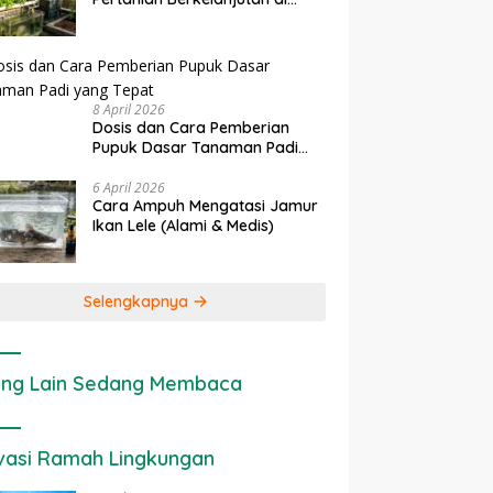
rapan IoT dalam
Ekonomi Sumber Daya Lahan:
P
Lahan Sempit
nian Modern di Indonesia
Cara Menghitung Valuasi
I
Ekologis Lahan Pertanian
a
8 April 2026
Dosis dan Cara Pemberian
Pupuk Dasar Tanaman Padi
yang Tepat
6 April 2026
Cara Ampuh Mengatasi Jamur
Ikan Lele (Alami & Medis)
Selengkapnya
ng Lain Sedang Membaca
vasi Ramah Lingkungan