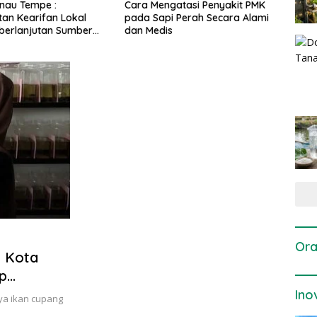
gatasi Penyakit PMK
Dosis dan Cara Pemupukan
Pene
i Perah Secara Alami
Tanaman Padi pada Fase
Perta
is
Vegetatif Aktif yang Tepat
Ora
i Kota
p
Ino
ya ikan cupang