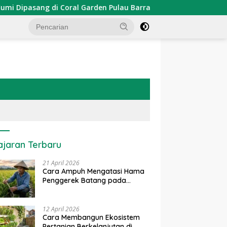
asang di Coral Garden Pulau Barrang Caddi
PDKT Dana
ajaran Terbaru
21 April 2026
Cara Ampuh Mengatasi Hama
Penggerek Batang pada
Tanaman Padi Secara Alami
dan Kimia
12 April 2026
Cara Membangun Ekosistem
Pertanian Berkelanjutan di