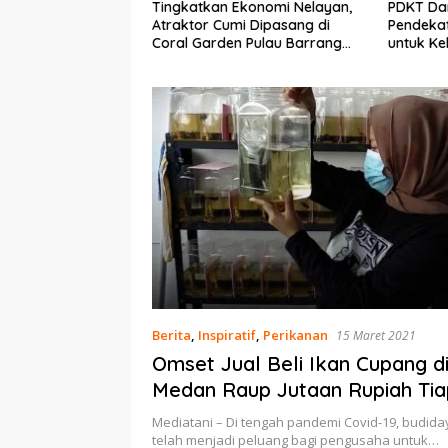
Ekonomi Nelayan,
PDKT Danau Tempe :
Cara Men
mi Dipasang di
Pendekatan Kearifan Lokal
pada Sap
n Pulau Barrang
untuk Keberlanjutan Sumber
dan Med
Daya Ikan
Berita
,
Inspiratif
,
Perikanan
15 Maret 2021
Omset Jual Beli Ikan Cupang d
Medan Raup Jutaan Rupiah Tia
Bulannya
Mediatani – Di tengah pandemi Covid-19, budida
telah menjadi peluang bagi pengusaha untuk…