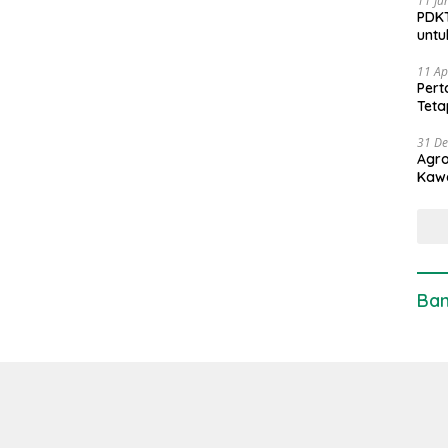
11 Ju
PDKT
untu
11 Ap
Pert
Teta
31 D
Agro
Kaw
Ban