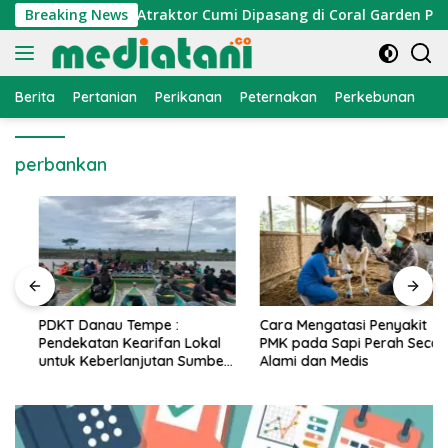
Langsung
onomi Nelayan, Atraktor Cumi Dipasang di Coral Garden Pulau
Breaking News
ke
konten
Berita
Pertanian
Perikanan
Peternakan
Perkebunan
L
perbankan
PDKT Danau Tempe :
Cara Mengatasi Penyakit
Pendekatan Kearifan Lokal
PMK pada Sapi Perah Secara
untuk Keberlanjutan Sumber
Alami dan Medis
Daya Ikan