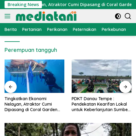
Langsung
 Ekonomi Nelayan, Atraktor Cumi Dipasang di Coral Garden Pul
Breaking News
ke
konten
Berita
Pertanian
Perikanan
Peternakan
Perkebunan
L
Perempuan tangguh
PDKT Danau Tempe :
Cara Mengatasi Penyakit
Pendekatan Kearifan Lokal
PMK pada Sapi Perah Sec
n
untuk Keberlanjutan Sumber
Alami dan Medis
Daya Ikan