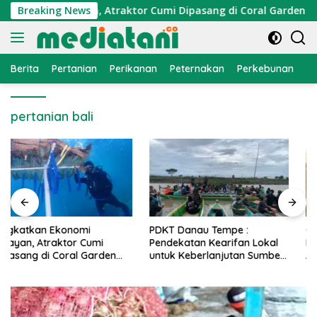
Langsung
konomi Nelayan, Atraktor Cumi Dipasang di Coral Garden Pula
Breaking News
ke
konten
Berita
Pertanian
Perikanan
Peternakan
Perkebunan
L
pertanian bali
PDKT Danau Tempe :
Cara Mengatasi Penyakit
Pendekatan Kearifan Lokal
PMK pada Sapi Perah Secara
untuk Keberlanjutan Sumber
Alami dan Medis
Daya Ikan