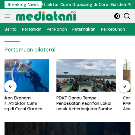
Langsung
onomi Nelayan, Atraktor Cumi Dipasang di Coral Garden Pulau 
Breaking News
ke
konten
Berita
Pertanian
Perikanan
Peternakan
Perkebunan
L
Pertemuan bilateral
PDKT Danau Tempe :
Cara Mengatasi Penyakit
Pendekatan Kearifan Lokal
PMK pada Sapi Perah Secara
untuk Keberlanjutan Sumber
Alami dan Medis
Daya Ikan