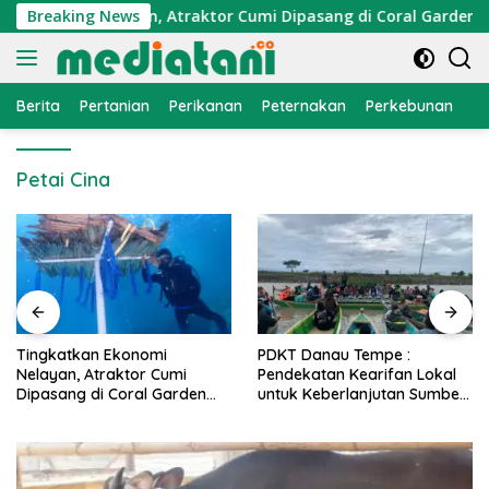
Langsung
konomi Nelayan, Atraktor Cumi Dipasang di Coral Garden Pula
Breaking News
ke
konten
Berita
Pertanian
Perikanan
Peternakan
Perkebunan
L
Petai Cina
PDKT Danau Tempe :
Cara Mengatasi Penyakit
Pendekatan Kearifan Lokal
PMK pada Sapi Perah Secara
untuk Keberlanjutan Sumber
Alami dan Medis
Daya Ikan