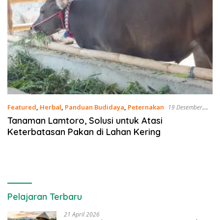
Featured
,
Herbal
,
Panduan Budidaya
,
Peternakan
19 Desember
2024
Tanaman Lamtoro, Solusi untuk Atasi
Keterbatasan Pakan di Lahan Kering
Pelajaran Terbaru
21 April 2026