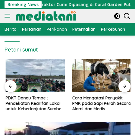
Langsung
omi Nelayan, Atraktor Cumi Dipasang di Coral Garden Pulau Ba
Breaking News
ke
konten
Berita
Pertanian
Perikanan
Peternakan
Perkebunan
L
Petani sumut
PDKT Danau Tempe :
Cara Mengatasi Penyakit
Pendekatan Kearifan Lokal
PMK pada Sapi Perah Secara
untuk Keberlanjutan Sumber
Alami dan Medis
Daya Ikan