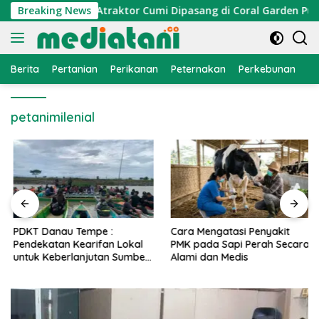
Langsung
nomi Nelayan, Atraktor Cumi Dipasang di Coral Garden Pulau 
Breaking News
ke
konten
Berita
Pertanian
Perikanan
Peternakan
Perkebunan
L
petanimilenial
PDKT Danau Tempe :
Cara Mengatasi Penyakit
Pendekatan Kearifan Lokal
PMK pada Sapi Perah Secara
untuk Keberlanjutan Sumber
Alami dan Medis
Daya Ikan