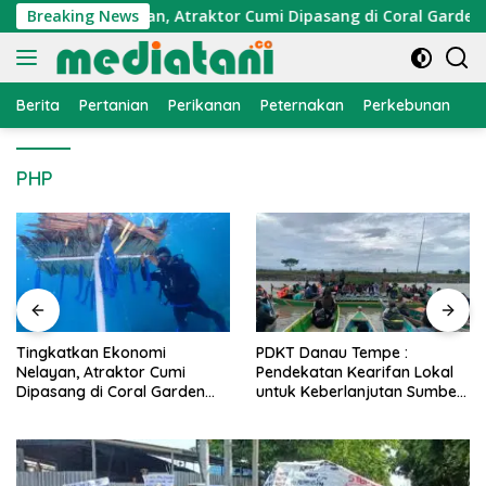
Langsung
 Ekonomi Nelayan, Atraktor Cumi Dipasang di Coral Garden Pu
Breaking News
ke
konten
Berita
Pertanian
Perikanan
Peternakan
Perkebunan
L
PHP
i
PDKT Danau Tempe :
Cara Mengatasi Peny
Cumi
Pendekatan Kearifan Lokal
PMK pada Sapi Pera
Garden
untuk Keberlanjutan Sumber
Alami dan Medis
i
Daya Ikan