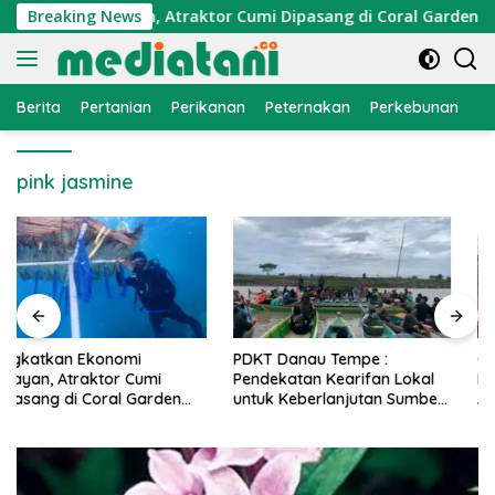
Langsung
konomi Nelayan, Atraktor Cumi Dipasang di Coral Garden Pula
Breaking News
ke
konten
Berita
Pertanian
Perikanan
Peternakan
Perkebunan
L
pink jasmine
PDKT Danau Tempe :
Cara Mengatasi Penyakit
Pendekatan Kearifan Lokal
PMK pada Sapi Perah Secara
untuk Keberlanjutan Sumber
Alami dan Medis
Daya Ikan