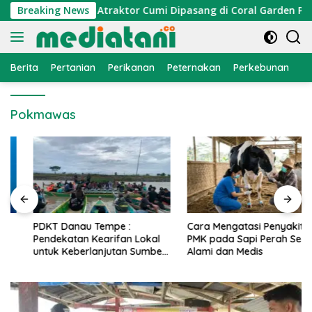
Langsung
onomi Nelayan, Atraktor Cumi Dipasang di Coral Garden Pulau
Breaking News
ke
konten
Berita
Pertanian
Perikanan
Peternakan
Perkebunan
L
Pokmawas
PDKT Danau Tempe :
Cara Mengatasi Penyakit
Pendekatan Kearifan Lokal
PMK pada Sapi Perah Secara
untuk Keberlanjutan Sumber
Alami dan Medis
Daya Ikan