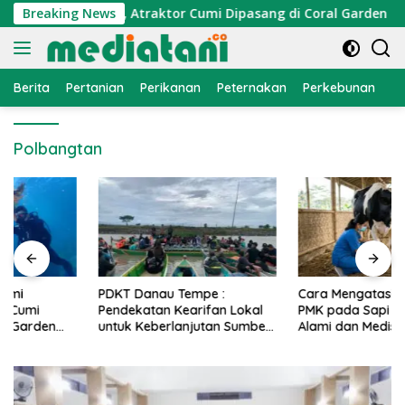
Langsung
nomi Nelayan, Atraktor Cumi Dipasang di Coral Garden Pulau 
Breaking News
ke
konten
Berita
Pertanian
Perikanan
Peternakan
Perkebunan
L
Polbangtan
PDKT Danau Tempe :
Cara Mengatasi Penyakit
Pendekatan Kearifan Lokal
PMK pada Sapi Perah Secara
untuk Keberlanjutan Sumber
Alami dan Medis
Daya Ikan