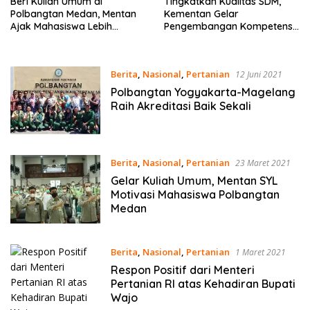
Beri Kuliah Umum di
Tingkatkan Kualitas SDM,
Polbangtan Medan, Mentan
Kementan Gelar
Ajak Mahasiswa Lebih
Pengembangan Kompetensi
Berkarakter
dan Assessment Dosen
Polbangtan
Berita
,
Nasional
,
Pertanian
12 Juni 2021
Polbangtan Yogyakarta-Magelang
Raih Akreditasi Baik Sekali
Berita
,
Nasional
,
Pertanian
23 Maret 2021
Gelar Kuliah Umum, Mentan SYL
Motivasi Mahasiswa Polbangtan
Medan
Berita
,
Nasional
,
Pertanian
1 Maret 2021
Respon Positif dari Menteri
Pertanian RI atas Kehadiran Bupati
Wajo