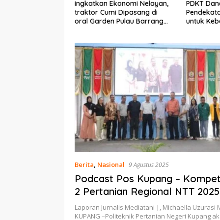
Ekonomi Nelayan,
PDKT Danau Tempe :
Cara Men
mi Dipasang di
Pendekatan Kearifan Lokal
pada Sap
n Pulau Barrang
untuk Keberlanjutan Sumber
dan Med
Daya Ikan
Berita
,
Nasional
9 Agustus 2025
Podcast Pos Kupang – Kompeti
2 Pertanian Regional NTT 2025
Laporan Jurnalis Mediatani |, Michaella Uzurasi 
KUPANG –Politeknik Pertanian Negeri Kupang a