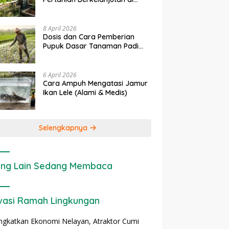
rapan IoT dalam
Ekonomi Sumber Daya Lahan:
P
Lahan Sempit
nian Modern di Indonesia
Cara Menghitung Valuasi
I
Ekologis Lahan Pertanian
a
8 April 2026
Dosis dan Cara Pemberian
Pupuk Dasar Tanaman Padi
yang Tepat
6 April 2026
Cara Ampuh Mengatasi Jamur
Ikan Lele (Alami & Medis)
Selengkapnya
ng Lain Sedang Membaca
vasi Ramah Lingkungan