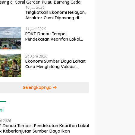
10 Juli 2026
Tingkatkan Ekonomi Nelayan,
Atraktor Cumi Dipasang di
Coral Garden Pulau Barrang
Caddi
11 Juni 2026
PDKT Danau Tempe :
Pendekatan Kearifan Lokal
untuk Keberlanjutan Sumber
Daya Ikan
24 April 2026
Ekonomi Sumber Daya Lahan:
Cara Menghitung Valuasi
Ekologis Lahan Pertanian
Selengkapnya
ni
ni 2026
 Danau Tempe : Pendekatan Kearifan Lokal
k Keberlanjutan Sumber Daya Ikan