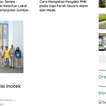
gatasi Penyakit PMK
Dosis dan Cara Pemupukan
Pene
i Perah Secara Alami
Tanaman Padi pada Fase
Perta
is
Vegetatif Aktif yang Tepat
Ora
si Inotek
Ino
Mediatani |,
kan