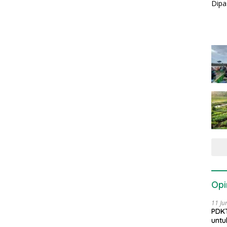
Opi
11 Ju
PDKT
untu