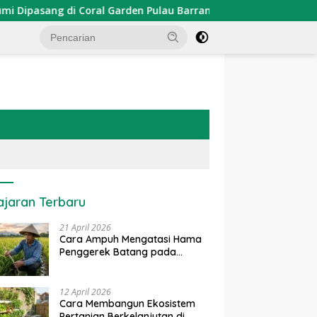
asang di Coral Garden Pulau Barrang Caddi
PDKT Danau
ajaran Terbaru
21 April 2026
Cara Ampuh Mengatasi Hama
Penggerek Batang pada
Tanaman Padi Secara Alami
dan Kimia
12 April 2026
Cara Membangun Ekosistem
Pertanian Berkelanjutan di