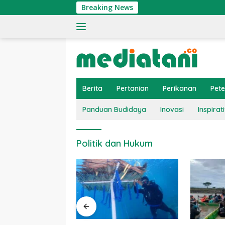
Langsung
Breaking News
ke
konten
Berita
Pertanian
Perikanan
Pet
Panduan Budidaya
Inovasi
Inspirati
Politik dan Hukum