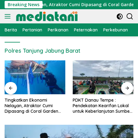
Langsung
Ekonomi Nelayan, Atraktor Cumi Dipasang di Coral Garden Pul
Breaking News
ke
konten
Berita
Pertanian
Perikanan
Peternakan
Perkebunan
L
Polres Tanjung Jabung Barat
PDKT Danau Tempe :
Cara Mengatasi Penyakit
Pendekatan Kearifan Lokal
PMK pada Sapi Perah Secara
untuk Keberlanjutan Sumber
Alami dan Medis
Daya Ikan