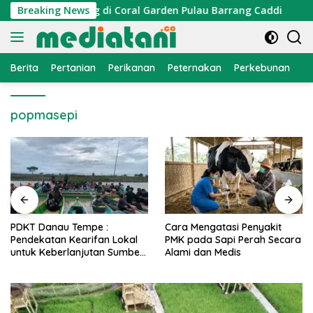
Langsung
r Cumi Dipasang di Coral Garden Pulau Barrang Caddi
Breaking News
ke
konten
Berita
Pertanian
Perikanan
Peternakan
Perkebunan
L
popmasepi
PDKT Danau Tempe :
Cara Mengatasi Penyakit
Pendekatan Kearifan Lokal
PMK pada Sapi Perah Secara
untuk Keberlanjutan Sumber
Alami dan Medis
Daya Ikan