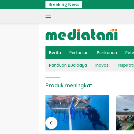
Langsung
Breaking News
ke
konten
Berita
Pertanian
Perikanan
Pet
Panduan Budidaya
Inovasi
Inspirati
Produk meningkat