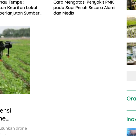
engatasi Penyakit PMK
Dosis dan Cara Pemupukan
Pen
api Perah Secara Alami
Tanaman Padi pada Fase
Per
dis
Vegetatif Aktif yang Tepat
Ora
ensi
ne
Ino
butuhkan drone
ni…