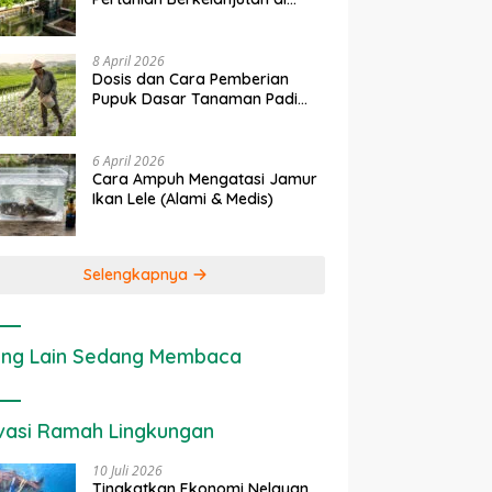
erapan IoT dalam
Ekonomi Sumber Daya Lahan:
Lahan Sempit
tanian Modern di Indonesia
Cara Menghitung Valuasi
Ekologis Lahan Pertanian
8 April 2026
Dosis dan Cara Pemberian
Pupuk Dasar Tanaman Padi
yang Tepat
6 April 2026
Cara Ampuh Mengatasi Jamur
Ikan Lele (Alami & Medis)
Selengkapnya
ng Lain Sedang Membaca
vasi Ramah Lingkungan
10 Juli 2026
Tingkatkan Ekonomi Nelayan,