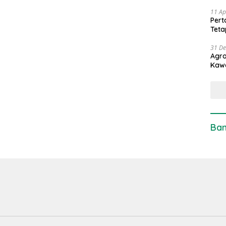
11 Ap
Pert
Teta
31 D
Agro
Kaw
Ban