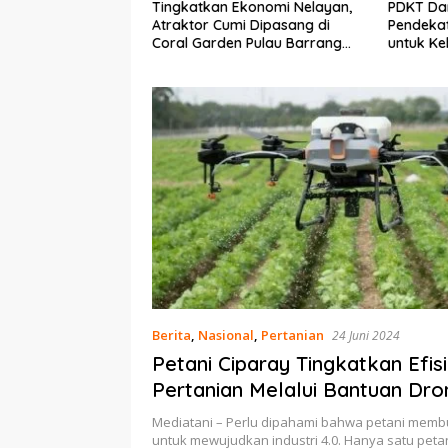
n Ekonomi Nelayan,
PDKT Danau Tempe :
Cara M
umi Dipasang di
Pendekatan Kearifan Lokal
pada S
den Pulau Barrang
untuk Keberlanjutan Sumber
dan Me
Daya Ikan
Berita
,
Nasional
,
Pertanian
24 Juni 2024
Petani Ciparay Tingkatkan Efisi
Pertanian Melalui Bantuan Dro
Raksasa Semprot Pupuk
Mediatani – Perlu dipahami bahwa petani mem
untuk mewujudkan industri 4.0. Hanya satu peta