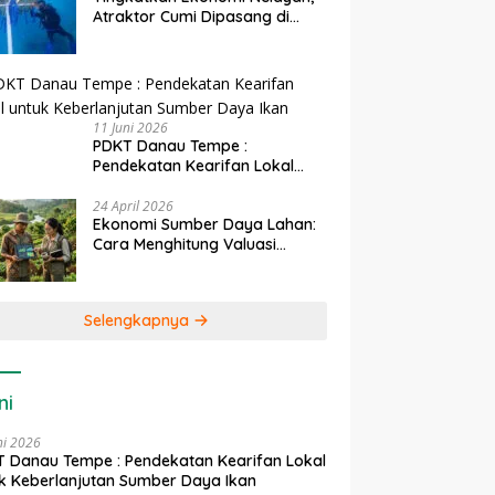
Atraktor Cumi Dipasang di
Coral Garden Pulau Barrang
Caddi
11 Juni 2026
PDKT Danau Tempe :
Pendekatan Kearifan Lokal
untuk Keberlanjutan Sumber
Daya Ikan
24 April 2026
Ekonomi Sumber Daya Lahan:
Cara Menghitung Valuasi
Ekologis Lahan Pertanian
Selengkapnya
ni
ni 2026
 Danau Tempe : Pendekatan Kearifan Lokal
k Keberlanjutan Sumber Daya Ikan