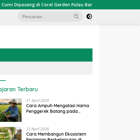
Dipasang di Coral Garden Pulau Barrang Caddi
PDKT Da
ajaran Terbaru
21 April 2026
Cara Ampuh Mengatasi Hama
Penggerek Batang pada
Tanaman Padi Secara Alami
dan Kimia
12 April 2026
Cara Membangun Ekosistem
Pertanian Berkelanjutan di