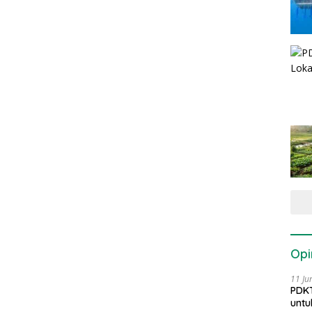
Opi
11 Ju
PDKT
untu