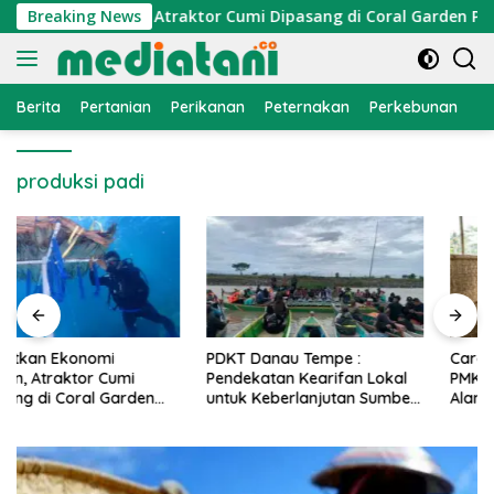
Langsung
nomi Nelayan, Atraktor Cumi Dipasang di Coral Garden Pulau 
Breaking News
ke
konten
Berita
Pertanian
Perikanan
Peternakan
Perkebunan
L
produksi padi
PDKT Danau Tempe :
Cara Mengatasi Penyakit
Pendekatan Kearifan Lokal
PMK pada Sapi Perah Secara
untuk Keberlanjutan Sumber
Alami dan Medis
Daya Ikan