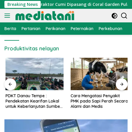
Langsung
omi Nelayan, Atraktor Cumi Dipasang di Coral Garden Pulau B
Breaking News
ke
konten
Berita
Pertanian
Perikanan
Peternakan
Perkebunan
L
Produktivitas nelayan
PDKT Danau Tempe :
Cara Mengatasi Penyakit
Pendekatan Kearifan Lokal
PMK pada Sapi Perah Secara
untuk Keberlanjutan Sumber
Alami dan Medis
Daya Ikan