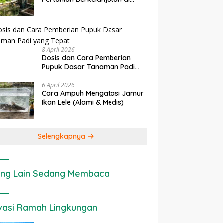
erapan IoT dalam
Ekonomi Sumber Daya Lahan:
Lahan Sempit
tanian Modern di Indonesia
Cara Menghitung Valuasi
Ekologis Lahan Pertanian
8 April 2026
Dosis dan Cara Pemberian
Pupuk Dasar Tanaman Padi
yang Tepat
6 April 2026
Cara Ampuh Mengatasi Jamur
Ikan Lele (Alami & Medis)
Selengkapnya
ng Lain Sedang Membaca
vasi Ramah Lingkungan