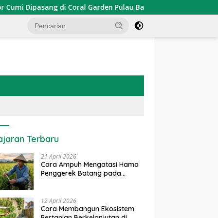
Dipasang di Coral Garden Pulau Barrang Caddi
PDKT Da
ajaran Terbaru
21 April 2026
Cara Ampuh Mengatasi Hama
Penggerek Batang pada
Tanaman Padi Secara Alami
dan Kimia
12 April 2026
Cara Membangun Ekosistem
Pertanian Berkelanjutan di