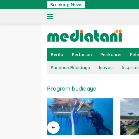
Langsung
Breaking News
ke
konten
Berita
Pertanian
Perikanan
Pet
Panduan Budidaya
Inovasi
Inspirati
Program budidaya