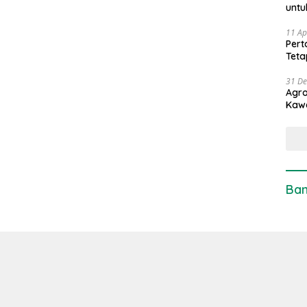
untu
11 Ap
Pert
Teta
31 D
Agro
Kaw
Ban