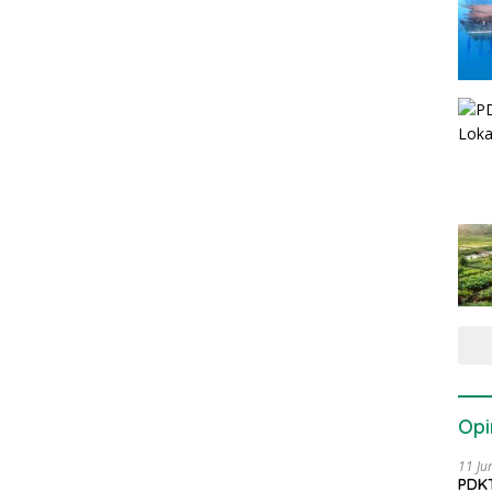
Opi
11 Ju
PDKT