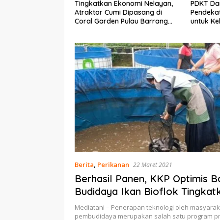
n Ekonomi Nelayan,
PDKT Danau Tempe :
Cara M
umi Dipasang di
Pendekatan Kearifan Lokal
pada S
den Pulau Barrang
untuk Keberlanjutan Sumber
dan Me
Daya Ikan
Berita
,
Perikanan
22 Maret 2021
Berhasil Panen, KKP Optimis B
Budidaya Ikan Bioflok Tingkat
Kesejahteraan Masyarakat
Mediatani – Penerapan teknologi oleh masyarak
pembudidaya merupakan salah satu program pri