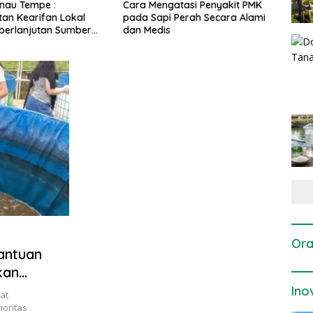
engatasi Penyakit PMK
Dosis dan Cara Pemupukan
Pen
api Perah Secara Alami
Tanaman Padi pada Fase
Per
dis
Vegetatif Aktif yang Tepat
Ora
antuan
kan
Ino
at
oritas