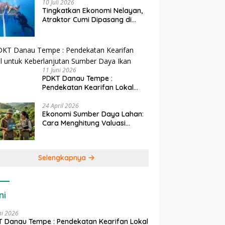
10 Juli 2026
Tingkatkan Ekonomi Nelayan,
Atraktor Cumi Dipasang di
Coral Garden Pulau Barrang
Caddi
11 Juni 2026
PDKT Danau Tempe :
Pendekatan Kearifan Lokal
untuk Keberlanjutan Sumber
Daya Ikan
24 April 2026
Ekonomi Sumber Daya Lahan:
Cara Menghitung Valuasi
Ekologis Lahan Pertanian
Selengkapnya
ni
ni 2026
 Danau Tempe : Pendekatan Kearifan Lokal