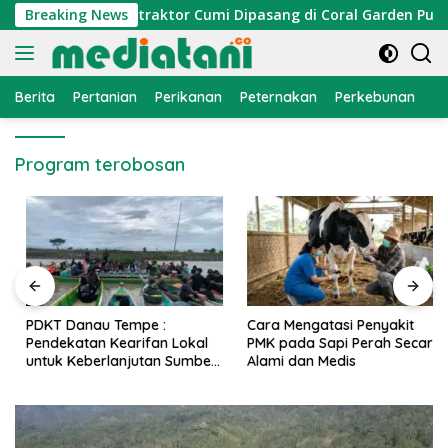
Langsung
omi Nelayan, Atraktor Cumi Dipasang di Coral Garden Pulau B
Breaking News
ke
konten
Berita
Pertanian
Perikanan
Peternakan
Perkebunan
L
Program terobosan
PDKT Danau Tempe :
Cara Mengatasi Penyakit
Pendekatan Kearifan Lokal
PMK pada Sapi Perah Secara
untuk Keberlanjutan Sumber
Alami dan Medis
Daya Ikan