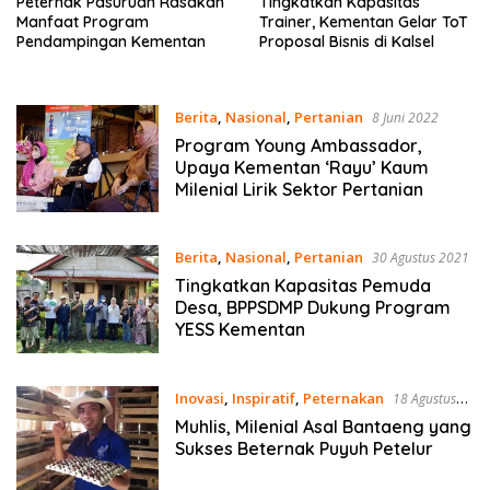
Peternak Pasuruan Rasakan
Tingkatkan Kapasitas
Manfaat Program
Trainer, Kementan Gelar ToT
Pendampingan Kementan
Proposal Bisnis di Kalsel
Berita
,
Nasional
,
Pertanian
8 Juni 2022
Program Young Ambassador,
Upaya Kementan ‘Rayu’ Kaum
Milenial Lirik Sektor Pertanian
Berita
,
Nasional
,
Pertanian
30 Agustus 2021
Tingkatkan Kapasitas Pemuda
Desa, BPPSDMP Dukung Program
YESS Kementan
Inovasi
,
Inspiratif
,
Peternakan
18 Agustus
2021
Muhlis, Milenial Asal Bantaeng yang
Sukses Beternak Puyuh Petelur