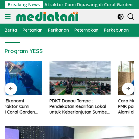
Langsung
onomi Nelayan, Atraktor Cumi Dipasang di Coral Garden Pulau 
Breaking News
ke
konten
Berita
Pertanian
Perikanan
Peternakan
Perkebunan
L
Program YESS
PDKT Danau Tempe :
Cara Mengatasi Penyakit
Pendekatan Kearifan Lokal
PMK pada Sapi Perah Secara
untuk Keberlanjutan Sumber
Alami dan Medis
Daya Ikan