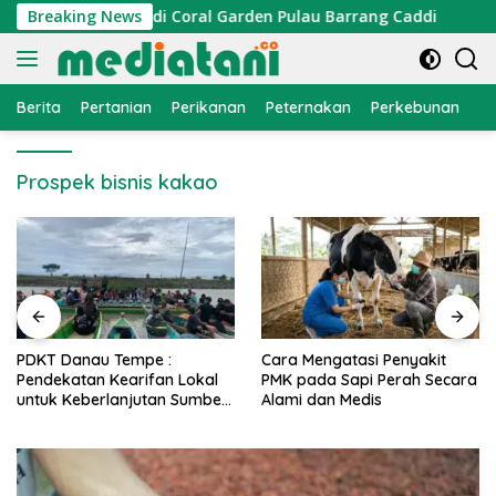
Langsung
Cumi Dipasang di Coral Garden Pulau Barrang Caddi
Breaking News
P
ke
konten
Berita
Pertanian
Perikanan
Peternakan
Perkebunan
L
Prospek bisnis kakao
PDKT Danau Tempe :
Cara Mengatasi Penyakit
Pendekatan Kearifan Lokal
PMK pada Sapi Perah Secara
untuk Keberlanjutan Sumber
Alami dan Medis
Daya Ikan