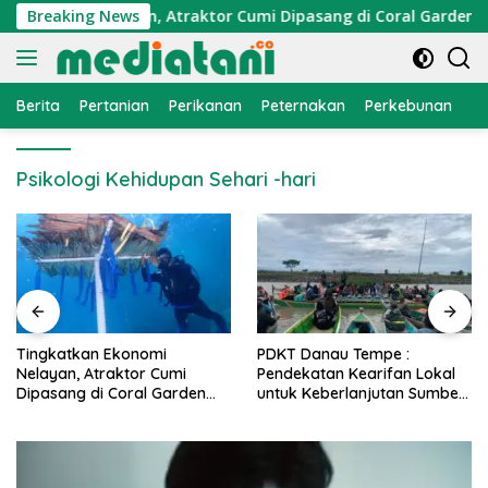
Langsung
Ekonomi Nelayan, Atraktor Cumi Dipasang di Coral Garden Pula
Breaking News
ke
konten
Berita
Pertanian
Perikanan
Peternakan
Perkebunan
L
Psikologi Kehidupan Sehari -hari
PDKT Danau Tempe :
Cara Mengatasi Penyakit
Pendekatan Kearifan Lokal
PMK pada Sapi Perah Secara
untuk Keberlanjutan Sumber
Alami dan Medis
Daya Ikan