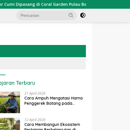
Dipasang di Coral Garden Pulau Barrang Caddi
PDKT D
ajaran Terbaru
21 April 2026
Cara Ampuh Mengatasi Hama
Penggerek Batang pada
Tanaman Padi Secara Alami
dan Kimia
12 April 2026
Cara Membangun Ekosistem
Pertanian Berkelanjutan di