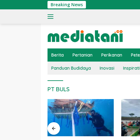
Langsung
Breaking News
ke
konten
Berita
Pertanian
Perikanan
Pet
Panduan Budidaya
Inovasi
Inspirati
PT BULS