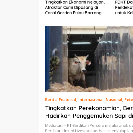
kan Ekonomi Nelayan,
PDKT Danau Tempe :
Cara
 Cumi Dipasang di
Pendekatan Kearifan Lokal
pada
rden Pulau Barrang
untuk Keberlanjutan Sumber
dan 
Daya Ikan
Berita
,
Featured
,
Internasional
,
Nasional
,
Pet
Oktober 2021
Tingkatkan Perekonomian, Ber
Hadirkan Penggemukan Sapi di
Mediatani – PT Berdikari Persero melalui anak 
Berdikari United Livestock berhasil menyulap l