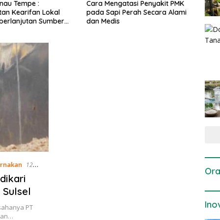
 Mengatasi Penyakit PMK
Dosis dan Cara Pemupukan
P
 Sapi Perah Secara Alami
Tanaman Padi pada Fase
P
Medis
Vegetatif Aktif yang Tepat
ernakan
12
Ora
dikari
 Sulsel
Ino
usahanya PT
ahan…