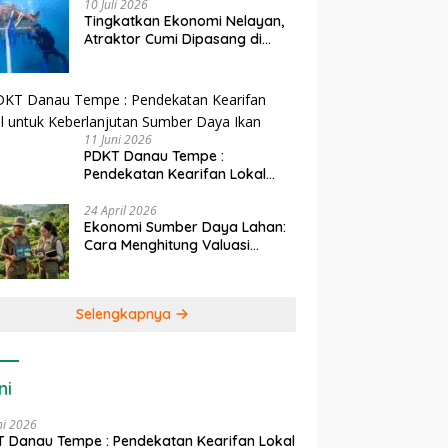
10 Juli 2026
Tingkatkan Ekonomi Nelayan,
Atraktor Cumi Dipasang di
Coral Garden Pulau Barrang
Caddi
11 Juni 2026
PDKT Danau Tempe :
Pendekatan Kearifan Lokal
untuk Keberlanjutan Sumber
Daya Ikan
24 April 2026
Ekonomi Sumber Daya Lahan:
Cara Menghitung Valuasi
Ekologis Lahan Pertanian
Selengkapnya
ni
ni 2026
 Danau Tempe : Pendekatan Kearifan Lokal