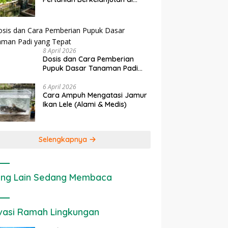
enerapan IoT dalam
Ekonomi Sumber Daya Lahan:
Lahan Sempit
ertanian Modern di Indonesia
Cara Menghitung Valuasi
Ekologis Lahan Pertanian
8 April 2026
Dosis dan Cara Pemberian
Pupuk Dasar Tanaman Padi
yang Tepat
6 April 2026
Cara Ampuh Mengatasi Jamur
Ikan Lele (Alami & Medis)
Selengkapnya
ng Lain Sedang Membaca
vasi Ramah Lingkungan