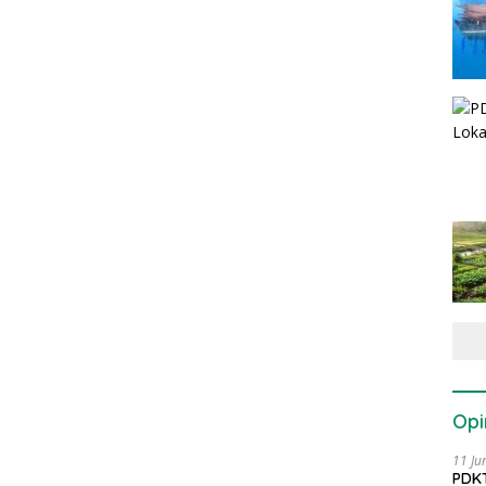
Opi
11 Ju
PDKT