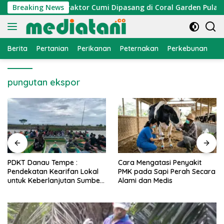
Langsung
mi Nelayan, Atraktor Cumi Dipasang di Coral Garden Pulau Ba
Breaking News
ke
konten
Berita
Pertanian
Perikanan
Peternakan
Perkebunan
L
pungutan ekspor
PDKT Danau Tempe :
Cara Mengatasi Penyakit
Pendekatan Kearifan Lokal
PMK pada Sapi Perah Secara
untuk Keberlanjutan Sumber
Alami dan Medis
Daya Ikan