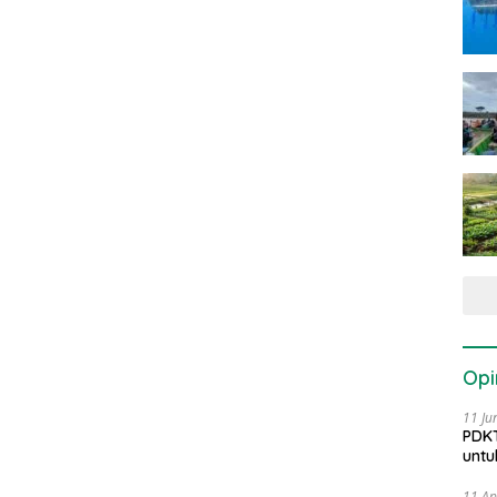
Opi
11 Ju
PDKT
untu
11 Ap