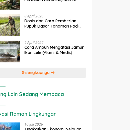
erapan IoT dalam
Ekonomi Sumber Daya Lahan:
Lahan Sempit
anian Modern di Indonesia
Cara Menghitung Valuasi
Ekologis Lahan Pertanian
8 April 2026
Dosis dan Cara Pemberian
Pupuk Dasar Tanaman Padi
yang Tepat
6 April 2026
Cara Ampuh Mengatasi Jamur
Ikan Lele (Alami & Medis)
Selengkapnya
ng Lain Sedang Membaca
vasi Ramah Lingkungan
10 Juli 2026
Tingkatkan Ekonomi Nelayan,