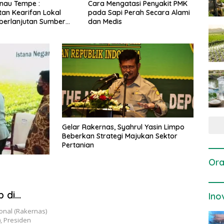
ngatasi Penyakit PMK
Dosis dan Cara Pemupukan
Pen
pi Perah Secara Alami
Tanaman Padi pada Fase
Pert
is
Vegetatif Aktif yang Tepat
Gelar Rakernas, Syahrul Yasin Limpo
Beberkan Strategi Majukan Sektor
Pertanian
Ora
p di
Ino
onal (Rakernas)
, Presiden