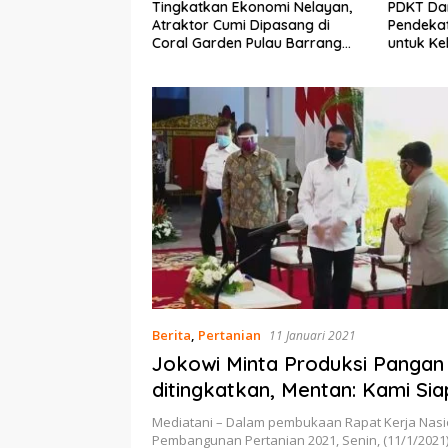
 Ekonomi Nelayan,
PDKT Danau Tempe :
Cara Me
umi Dipasang di
Pendekatan Kearifan Lokal
pada Sa
en Pulau Barrang
untuk Keberlanjutan Sumber
dan Med
Daya Ikan
Berita
,
Pertanian
11 Januari 2021
Jokowi Minta Produksi Pangan
ditingkatkan, Mentan: Kami Sia
Lapangan
Mediatani – Dalam pembukaan Rapat Kerja Nasi
Pembangunan Pertanian 2021, Senin, (11/1/2021)