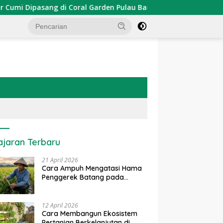
Dipasang di Coral Garden Pulau Barrang Caddi
PDKT Da
ajaran Terbaru
21 April 2026
Cara Ampuh Mengatasi Hama
Penggerek Batang pada
Tanaman Padi Secara Alami
dan Kimia
12 April 2026
Cara Membangun Ekosistem
Pertanian Berkelanjutan di