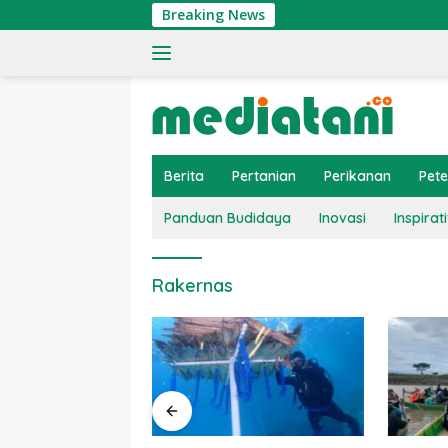
Langsung
Breaking News
ke
konten
Berita
Pertanian
Perikanan
Pet
Panduan Budidaya
Inovasi
Inspirati
Rakernas