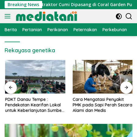
Langsung
omi Nelayan, Atraktor Cumi Dipasang di Coral Garden Pulau Ba
Breaking News
ke
konten
Berita
Pertanian
Perikanan
Peternakan
Perkebunan
L
Rekayasa genetika
PDKT Danau Tempe :
Cara Mengatasi Penyakit
Pendekatan Kearifan Lokal
PMK pada Sapi Perah Secara
untuk Keberlanjutan Sumber
Alami dan Medis
Daya Ikan