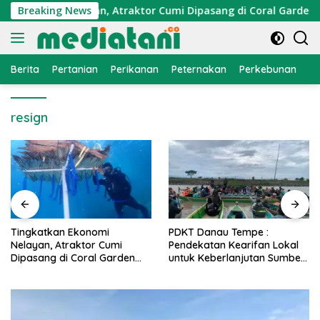
Langsung
Ekonomi Nelayan, Atraktor Cumi Dipasang di Coral Garden Pula
Breaking News
ke
konten
Berita
Pertanian
Perikanan
Peternakan
Perkebunan
L
resign
PDKT Danau Tempe :
Cara Mengatasi Penyakit
Pendekatan Kearifan Lokal
PMK pada Sapi Perah Se
en
untuk Keberlanjutan Sumber
Alami dan Medis
Daya Ikan