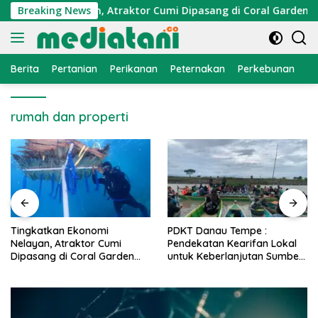
Langsung
Ekonomi Nelayan, Atraktor Cumi Dipasang di Coral Garden Pula
Breaking News
ke
konten
Berita
Pertanian
Perikanan
Peternakan
Perkebunan
L
rumah dan properti
PDKT Danau Tempe :
Cara Mengatasi Penyakit
Pendekatan Kearifan Lokal
PMK pada Sapi Perah Se
en
untuk Keberlanjutan Sumber
Alami dan Medis
Daya Ikan