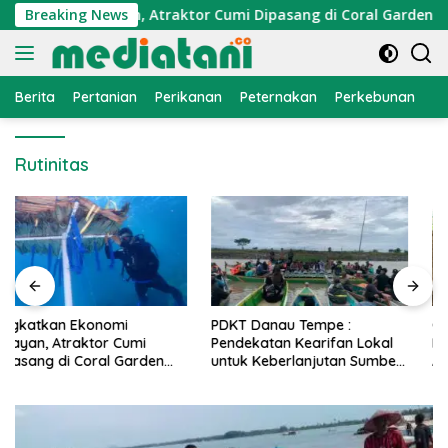
Langsung
konomi Nelayan, Atraktor Cumi Dipasang di Coral Garden Pula
Breaking News
ke
konten
Berita
Pertanian
Perikanan
Peternakan
Perkebunan
L
Rutinitas
PDKT Danau Tempe :
Cara Mengatasi Penyakit
Pendekatan Kearifan Lokal
PMK pada Sapi Perah Secara
untuk Keberlanjutan Sumber
Alami dan Medis
Daya Ikan